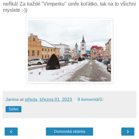
neříká! Za každé "Vimperku" umře koťátko, tak na to všichni
myslete :-))
Janina
at
středa, března 01, 2023
9 komentářů:
Sdílet
‹
›
Domovská stránka