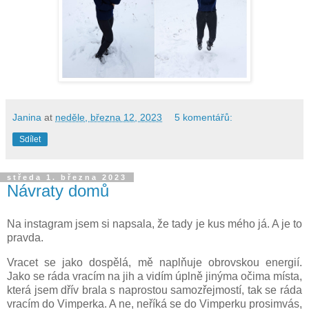
Janina
at
neděle, března 12, 2023
5 komentářů:
Sdílet
středa 1. března 2023
Návraty domů
Na instagram jsem si napsala, že tady je kus mého já. A je to
pravda.
Vracet se jako dospělá, mě naplňuje obrovskou energií.
Jako se ráda vracím na jih a vidím úplně jinýma očima místa,
která jsem dřív brala s naprostou samozřejmostí, tak se ráda
vracím do Vimperka. A ne, neříká se do Vimperku prosimvás,