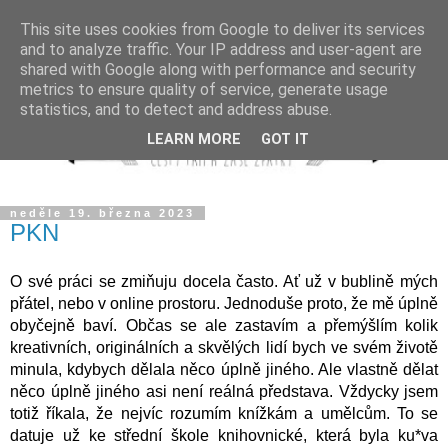
This site uses cookies from Google to deliver its services
and to analyze traffic. Your IP address and user-agent are
shared with Google along with performance and security
metrics to ensure quality of service, generate usage
statistics, and to detect and address abuse.
LEARN MORE
GOT IT
neděle 19. března 2023
PKN
O své práci se zmiňuju docela často. Ať už v bublině mých 
přátel, nebo v online prostoru. Jednoduše proto, že mě úplně 
obyčejně baví. Občas se ale zastavím a přemýšlím kolik 
kreativních, originálních a skvělých lidí bych ve svém životě 
minula, kdybych dělala něco úplně jiného. Ale vlastně dělat 
něco úplně jiného asi není reálná představa. Vždycky jsem 
totiž říkala, že nejvíc rozumím knížkám a umělcům. To se 
datuje už ke střední škole knihovnické, která byla ku*va 